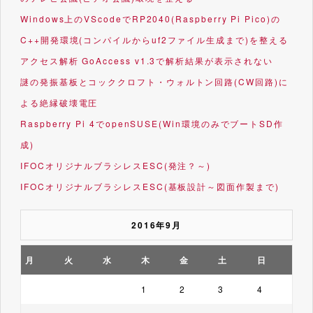
Windows上のVScodeでRP2040(Raspberry Pi Pico)の
C++開発環境(コンパイルからuf2ファイル生成まで)を整える
アクセス解析 GoAccess v1.3で解析結果が表示されない
謎の発振基板とコッククロフト・ウォルトン回路(CW回路)に
よる絶縁破壊電圧
Raspberry Pi 4でopenSUSE(Win環境のみでブートSD作
成)
IFOCオリジナルブラシレスESC(発注？～)
IFOCオリジナルブラシレスESC(基板設計～図面作製まで)
2016年9月
月
火
水
木
金
土
日
1
2
3
4