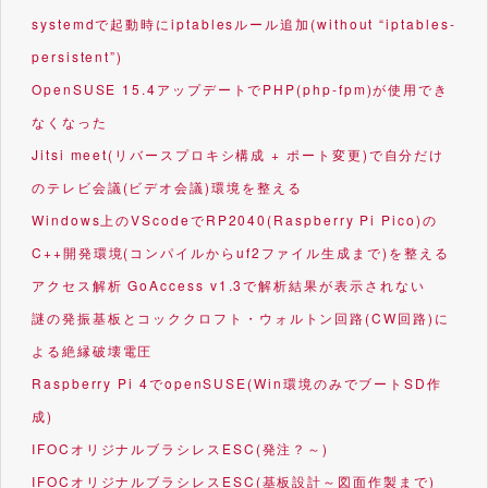
systemdで起動時にiptablesルール追加(without “iptables-
persistent”)
OpenSUSE 15.4アップデートでPHP(php-fpm)が使用でき
なくなった
Jitsi meet(リバースプロキシ構成 + ポート変更)で自分だけ
のテレビ会議(ビデオ会議)環境を整える
Windows上のVScodeでRP2040(Raspberry Pi Pico)の
C++開発環境(コンパイルからuf2ファイル生成まで)を整える
アクセス解析 GoAccess v1.3で解析結果が表示されない
謎の発振基板とコッククロフト・ウォルトン回路(CW回路)に
よる絶縁破壊電圧
Raspberry Pi 4でopenSUSE(Win環境のみでブートSD作
成)
IFOCオリジナルブラシレスESC(発注？～)
IFOCオリジナルブラシレスESC(基板設計～図面作製まで)