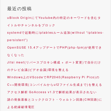
最近の投稿
uBlock OriginにてYoutube内の特定のキーワードを含むタ
イトルやチャンネルをブロック
systemdで起動時にiptablesルール追加(without “iptables-
persistent”)
OpenSUSE 15.4アップデートでPHP(php-fpm)が使用でき
なくなった
Jitsi meet(リバースプロキシ構成 + ポート変更)で自分だけ
のテレビ会議(ビデオ会議)環境を整える
Windows上のVScodeでRP2040(Raspberry Pi Pico)の
C++開発環境(コンパイルからuf2ファイル生成まで)を整える
アクセス解析 GoAccess v1.3で解析結果が表示されない
謎の発振基板とコッククロフト・ウォルトン回路(CW回路)に
よる絶縁破壊電圧