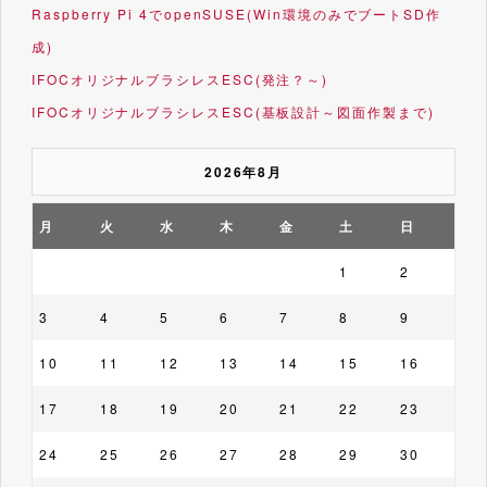
Raspberry Pi 4でopenSUSE(Win環境のみでブートSD作
成)
IFOCオリジナルブラシレスESC(発注？～)
IFOCオリジナルブラシレスESC(基板設計～図面作製まで)
2026年8月
月
火
水
木
金
土
日
1
2
3
4
5
6
7
8
9
10
11
12
13
14
15
16
17
18
19
20
21
22
23
24
25
26
27
28
29
30