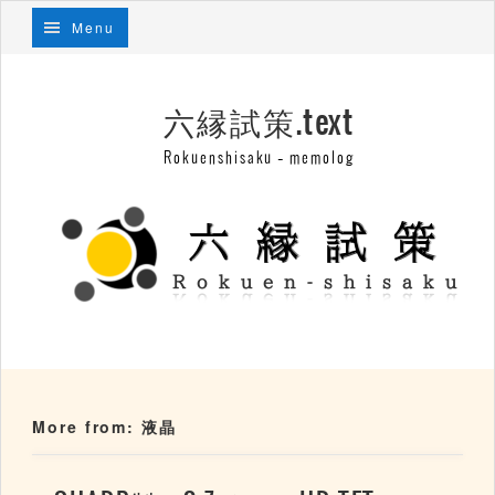
Menu
六縁試策.text
Rokuenshisaku – memolog
More from: 液晶