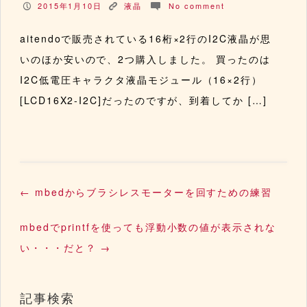
2015年1月10日
液晶
No comment
P
K
c
aitendoで販売されている16桁×2行のI2C液晶が思
いのほか安いので、2つ購入しました。 買ったのは
I2C低電圧キャラクタ液晶モジュール（16×2行）
[LCD16X2-I2C]だったのですが、到着してか […]
←
mbedからブラシレスモーターを回すための練習
mbedでprintfを使っても浮動小数の値が表示されな
い・・・だと？
→
記事検索