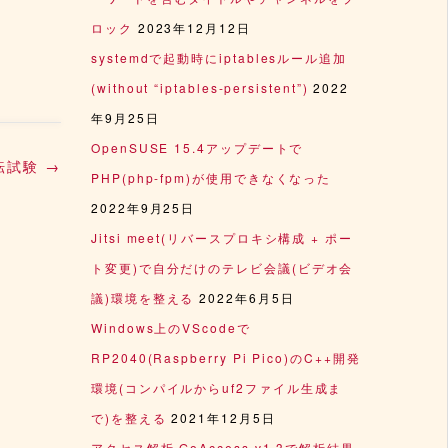
ロック
2023年12月12日
systemdで起動時にiptablesルール追加
(without “iptables-persistent”)
2022
年9月25日
OpenSUSE 15.4アップデートで
転試験
→
PHP(php-fpm)が使用できなくなった
2022年9月25日
Jitsi meet(リバースプロキシ構成 + ポー
ト変更)で自分だけのテレビ会議(ビデオ会
議)環境を整える
2022年6月5日
Windows上のVScodeで
RP2040(Raspberry Pi Pico)のC++開発
環境(コンパイルからuf2ファイル生成ま
で)を整える
2021年12月5日
アクセス解析 GoAccess v1.3で解析結果