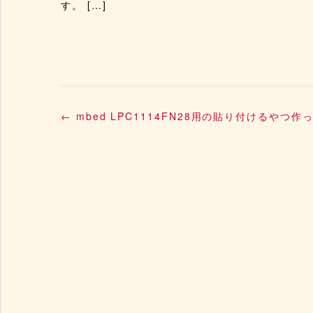
す。 […]
←
mbed LPC1114FN28用の貼り付けるやつ作