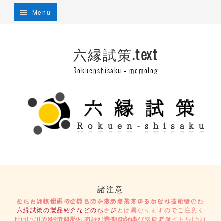
Menu
六縁試策.text
Rokuenshisaku – memolog
諸注意
こちらは技術系っぽいものを求めて飛来するコピペ技術者のために、Webサーバーのリソースが余っているからもったいないという理由で公開しているテキストログとなります。
六縁試策の製品紹介などのページ
とは異なりますのでご注意ください。
2014/11/25～2017/10/24の記事については、http[://]l52secondary[.]blog.fc2[.]com/ (ブログタイトルL52)にて公開していた過去ログになります。