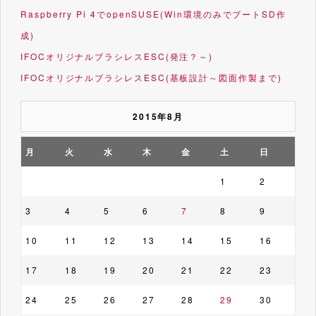
Raspberry Pi 4でopenSUSE(Win環境のみでブートSD作
成)
IFOCオリジナルブラシレスESC(発注？～)
IFOCオリジナルブラシレスESC(基板設計～図面作製まで)
2015年8月
月
火
水
木
金
土
日
1
2
3
4
5
6
7
8
9
10
11
12
13
14
15
16
17
18
19
20
21
22
23
24
25
26
27
28
29
30