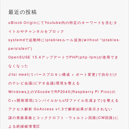
最近の投稿
uBlock OriginにてYoutube内の特定のキーワードを含むタ
イトルやチャンネルをブロック
systemdで起動時にiptablesルール追加(without “iptables-
persistent”)
OpenSUSE 15.4アップデートでPHP(php-fpm)が使用でき
なくなった
Jitsi meet(リバースプロキシ構成 + ポート変更)で自分だけ
のテレビ会議(ビデオ会議)環境を整える
Windows上のVScodeでRP2040(Raspberry Pi Pico)の
C++開発環境(コンパイルからuf2ファイル生成まで)を整える
アクセス解析 GoAccess v1.3で解析結果が表示されない
謎の発振基板とコッククロフト・ウォルトン回路(CW回路)に
よる絶縁破壊電圧