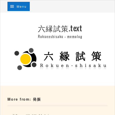
Menu
六縁試策.text
Rokuenshisaku – memolog
More from: 発振