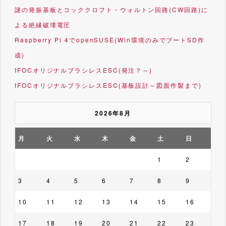
謎の発振基板とコッククロフト・ウォルトン回路(CW回路)に
よる絶縁破壊電圧
Raspberry Pi 4でopenSUSE(Win環境のみでブートSD作
成)
IFOCオリジナルブラシレスESC(発注？～)
IFOCオリジナルブラシレスESC(基板設計～図面作製まで)
2026年8月
月
火
水
木
金
土
日
1
2
3
4
5
6
7
8
9
10
11
12
13
14
15
16
17
18
19
20
21
22
23