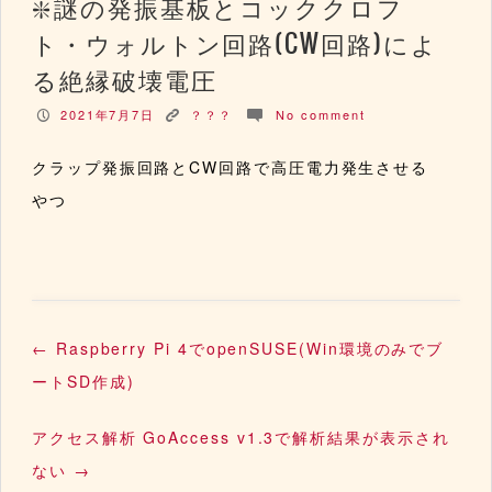
謎の発振基板とコッククロフ
ト・ウォルトン回路(CW回路)によ
る絶縁破壊電圧
2021年7月7日
？？？
No comment
P
K
c
クラップ発振回路とCW回路で高圧電力発生させる
やつ
←
Raspberry Pi 4でopenSUSE(Win環境のみでブ
ートSD作成)
アクセス解析 GoAccess v1.3で解析結果が表示され
ない
→