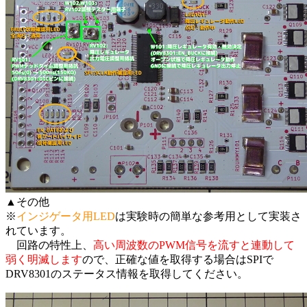
▲その他
※
インジゲータ用LED
は実験時の簡単な参考用として実装さ
れています。
回路の特性上、
高い周波数のPWM信号を流すと連動して
弱く明滅します
ので、正確な値を取得する場合はSPIで
DRV8301のステータス情報を取得してください。