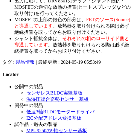
出力に応じて、DRV8301のチップ・シャント抵抗・
MOSFETの適切な放熱の措置(ヒートスプレッダなどの
取り付け)を行ってください。
MOSFETの上部の銀色の部分は、
FETのソース(Source)
と導通しています
。放熱器を取り付けられる際は必ず
絶縁措置を取ってからお取り付けください。
シャント抵抗全体は、
それぞれの相のローサイド側と
導通しています
。放熱器を取り付けられる際は必ず絶
縁措置を取ってからお取り付けください。
タグ :
製品情報
|
最終更新 : 2024-05-19 05:53:49
Locator
公開中の製品
センサレスBLDC実験基板
温湿圧複合姿勢センサー基板
開発中の製品
低速3軸BLDCモータードライバ
I2C分配アドレス変換基板
試作品・過去の製品
MPU9250の9軸センサー基板