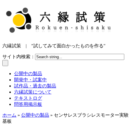
六縁試策 | ″試してみて面白かったものを作る″
サイト内検索：
公開中の製品
開発中・試案中
試作品・過去の製品
六縁試策について
テキストログ
問答用掲示板
ホーム
»
公開中の製品
» センサレスブラシレスモーター実験
基板