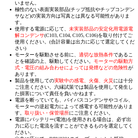
いません。
極性のない表面実装部品(チップ抵抗やチップコンデン
サなど)の実装方向は写真とは異なる可能性がありま
す。
使用する電源に応じて、
未実装部品の安定化用電源電
解コンデンサ
(C103, C104, C105, C106)を取り付けてご
使用ください。(合計容量は出力に応じて選定してくだ
さい)
モーターを駆動させる前に、
適切な放熱条件
であるこ
とを確認の上、駆動してください。
モーターの駆動方
式・電圧の組み合わせによっては発煙などの危険性
が
あります。
製品を使用しての
実験中の感電、火傷、火災
には十分
ご注意ください。六縁試策では製品を使用して発生し
た損害について責任を負いかねます。
電源を断っていても、バイパスコンデンサやコイル、
モーターの逆起電力によって感電する可能性がありま
す。
取り扱い・保管場所
にご注意ください。
電源にバッテリー(電池)を使用される場合は、必ず出
力に応じた電流を流すことができるものを選定してく
ださい。