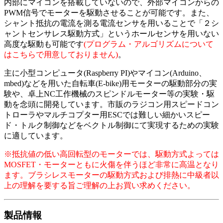
内部にマイコンを搭載していないので、外部マイコンからの
PWM信号でモーターを駆動させることが可能です。また、
シャント抵抗の電流を測る電流センサを用いることで「２シ
ャントセンサレス駆動方式」というホールセンサを用いない
高度な駆動も可能です
(プログラム・アルゴリズムについて
はこちらで用意しておりません)
。
主に小型コンピュータ(Raspberry PI)やマイコン(Arduino、
mbed)などを用いた自転車(E-bike)用モーターの駆動部分の実
験や、卓上NC工作機械のスピンドルモーター等の実験・駆
動を念頭に開発しています。市販のラジコン用スピードコン
トローラやマルチコプター用ESCでは難しい細かいスピー
ド・トルク制御などをベクトル制御にて実現するための実験
に適しています。
※抵抗値の低い高回転型のモーターでは、駆動方式よっては
MOSFET・モーターともに火傷を伴うほど非常に高温となり
ます。ブラシレスモーターの駆動方式および排熱に中級者以
上の理解を要する旨ご理解の上お買い求めください。
製品情報