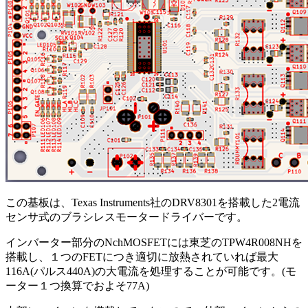
この基板は、Texas Instruments社のDRV8301を搭載した2電流
センサ式のブラシレスモータードライバーです。
インバーター部分のNchMOSFETには東芝のTPW4R008NHを
搭載し、１つのFETにつき適切に放熱されていれば最大
116A(パルス440A)の大電流を処理することが可能です。(モ
ーター１つ換算でおよそ77A)