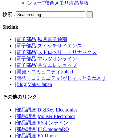
シャープ8色メモリ液晶基板
検索 :
Sitelink
[電子部品]秋月電子通商
[電子部品]スイッチサイエンス
[電子部品]ストロベリー・リナックス
[電子部品]マルツオンライン
[電子部品]共立エレショップ
[開発・コミュニティ]mbed
[開発・コミュニティ]がじぇっとるねさす
[Blog]Make: Japan
その他のリンク
[部品調達]DigiKey Electronics
[部品調達]Mouser Electronics
[部品調達]RSオンライン
[部品調達]IHC.monotaRO
[部品調達]FA Ubon