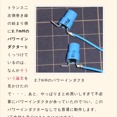
トランス二
次側巻き線
の始まり側
に
2.7mHの
パワーイン
ダクタ
ーを
くっつけて
いるのは、
なんか
そう
いう論文
を
2.7mHのパワーインダクタ
見かけたの
で・・・、あと、やっぱりまとめ買いしすぎて不必
要にパワーインダクタが余っていたのでつい。この
パワーインダクターなしでも普通に動作します。