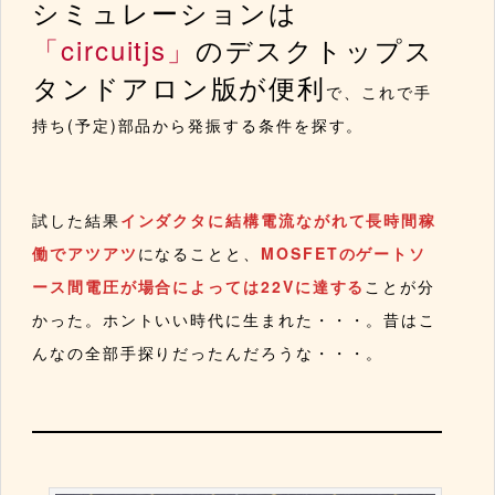
シミュレーションは
「circuitjs」
のデスクトップス
タンドアロン版が便利
で、これで手
持ち(予定)部品から発振する条件を探す。
試した結果
インダクタに結構電流ながれて長時間稼
働でアツアツ
になることと、
MOSFETのゲートソ
ース間電圧が場合によっては22Vに達する
ことが分
かった。ホントいい時代に生まれた・・・。昔はこ
んなの全部手探りだったんだろうな・・・。