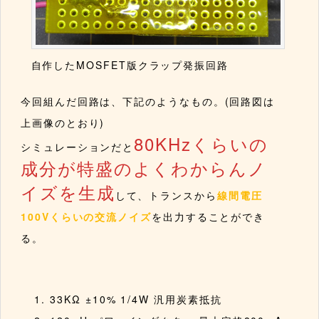
自作したMOSFET版クラップ発振回路
今回組んだ回路は、下記のようなもの。(回路図は
上画像のとおり)
80KHzくらいの
シミュレーションだと
成分が特盛のよくわからんノ
イズを生成
して、トランスから
線間電圧
100Vくらいの交流ノイズ
を出力することができ
る。
33KΩ ±10% 1/4W 汎用炭素抵抗