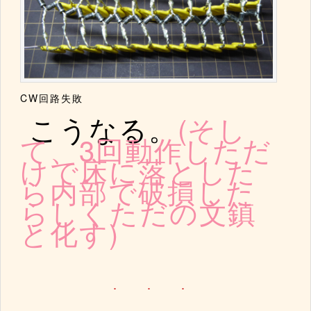
CW回路失敗
こうなる。
(そし
て、3回動作しただ
けで床に落とした
ら内部で破損した
らしくただの文鎮
と化す)