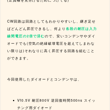
(正負極を見分けるためにつけてる)
CW回路は回路としてもわかりやすいし、継ぎ足せ
ばどんどん昇圧できるし、何より
各段の耐圧は入力
線間電圧の2倍で済む
ので、安いコンデンサやダイ
オードでも(空気の絶縁破壊電圧を超えてしまわな
い限りは)それなりに高く昇圧する回路を組むこと
ができます。
今回使用したダイオードとコンデンサは、
Vf0.5V 耐圧800V 逆回復時間500ns スイッ
チング用ダイオード