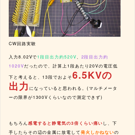
CW回路実験
入力8.02Vで
1段目出力約520V
、
2段目出力約
1020V
だったので、計算上1段あたり20Vの電圧低
6.5KVの
下と考えると、13段でおよそ
出力
になっていると思われる。(マルチメータ
ーの限界が1300Vくらいなので測定できず)
もちろん
感電すると静電気の3倍くらい痛い
し、下
手したらその辺の金属に放電して
発火しかねない
の