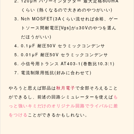
120μH パワーインダクター 最大定格800mA
くらい (熱くなるので大きめのやつがいい)
Nch MOSFET(3Aくらい流せれば余裕、ゲー
トソース間耐電圧[Vgs]が±30Vのやつを選ん
だほうがいい)
0.1μF 耐圧50V セラミックコンデンサ
0.01μF 耐圧50V セラミックコンデンサ
小信号用トランス AT403-1(巻数比10.3:1)
電流制限用抵抗(好みに合わせて)
やろうと思えば部品は
秋月電子
で全部そろえること
ができるし、前述の回路シミュレーターを使えば
も
っと強いキミだけのオリジナル回路でライバルに差
をつける
ことができるかもしれない。