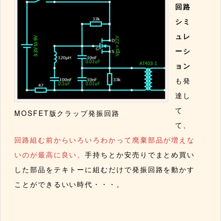
回路
シミ
ュレ
ーシ
ョン
も発
達し
て
MOSFET版クラップ発振回路
て、
回路組む前からいろいろわかって廃棄部品が増えな
いのが最高に良い。
手持ちとか安売りでまとめ買い
した部品をテキトーに組むだけで発振回路を動かす
ことができるいい時代・・・。