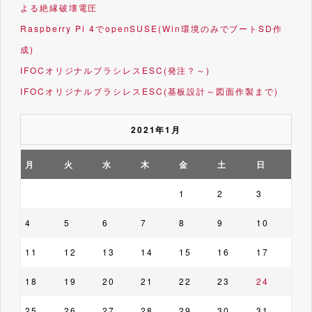
よる絶縁破壊電圧
Raspberry Pi 4でopenSUSE(Win環境のみでブートSD作
成)
IFOCオリジナルブラシレスESC(発注？～)
IFOCオリジナルブラシレスESC(基板設計～図面作製まで)
2021年1月
月
火
水
木
金
土
日
1
2
3
4
5
6
7
8
9
10
11
12
13
14
15
16
17
18
19
20
21
22
23
24
25
26
27
28
29
30
31