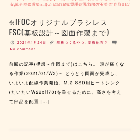
記載事項が古い、またはHTML実体参照文字の不整合（「＆lt; ＆gt;」だの「＆amp;」だの）が見受けられますが、ご容赦ください。
IFOCオリジナルブラシレス
ESC(基板設計～図面作製まで)
2021年1月24日
基板つくるやつ
,
基板配布？
P
K
c
No comment
前回の記事(構想～作図まで)はこちら。 頭が痛くな
る作業(2021/01/W3)～ とうとう図面が完成し、
いよいよ配線作業開始。M.2 SSD用ヒートシンク
(だいたいW22xH70)を乗せるために、高さを考え
て部品を配置 […]