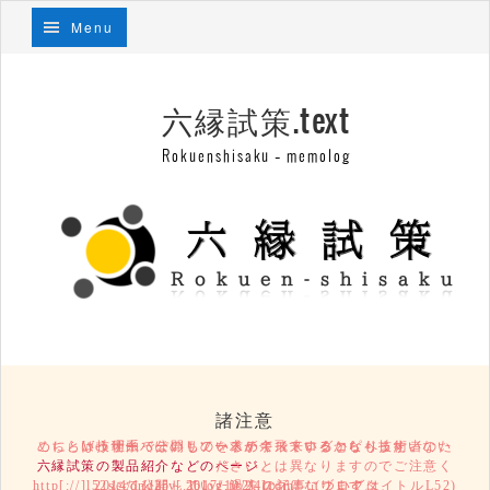
Menu
六縁試策.text
Rokuenshisaku – memolog
諸注意
こちらは技術系っぽいものを求めて飛来するコピペ技術者のために、Webサーバーのリソースが余っているからもったいないという理由で公開しているテキストログとなります。
六縁試策の製品紹介などのページ
とは異なりますのでご注意ください。
2014/11/25～2017/10/24の記事については、http[://]l52secondary[.]blog.fc2[.]com/ (ブログタイトルL52)にて公開していた過去ログになります。