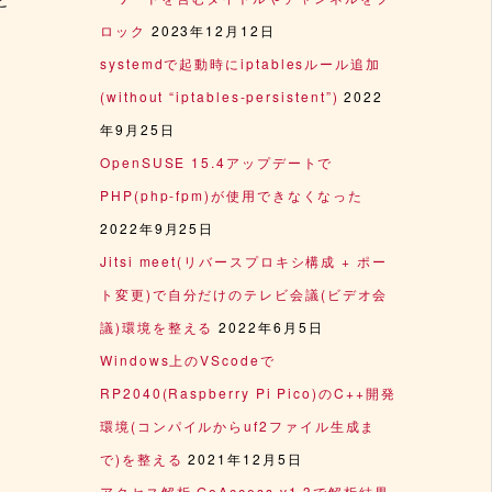
ロック
2023年12月12日
systemdで起動時にiptablesルール追加
(without “iptables-persistent”)
2022
ロ
年9月25日
OpenSUSE 15.4アップデートで
PHP(php-fpm)が使用できなくなった
2022年9月25日
Jitsi meet(リバースプロキシ構成 + ポー
ト変更)で自分だけのテレビ会議(ビデオ会
議)環境を整える
2022年6月5日
Windows上のVScodeで
RP2040(Raspberry Pi Pico)のC++開発
環境(コンパイルからuf2ファイル生成ま
で)を整える
2021年12月5日
アクセス解析 GoAccess v1.3で解析結果