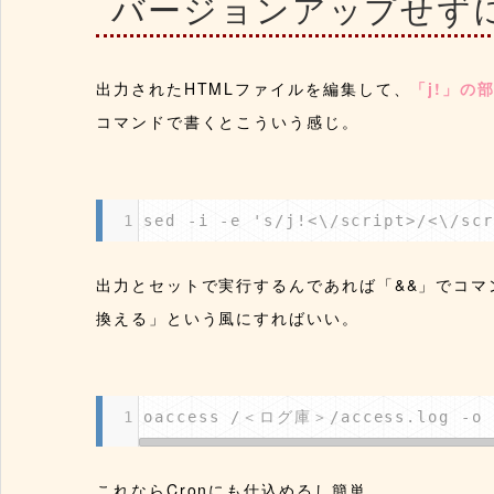
バージョンアップせず
出力されたHTMLファイルを編集して、
「j!」の
コマンドで書くとこういう感じ。
1
sed -i -e 's/j!<\/script>/<\/s
出力とセットで実行するんであれば「&&」でコマ
換える」という風にすればいい。
1
oaccess /＜ログ庫＞/access.log -o /
これならCronにも仕込めるし簡単。