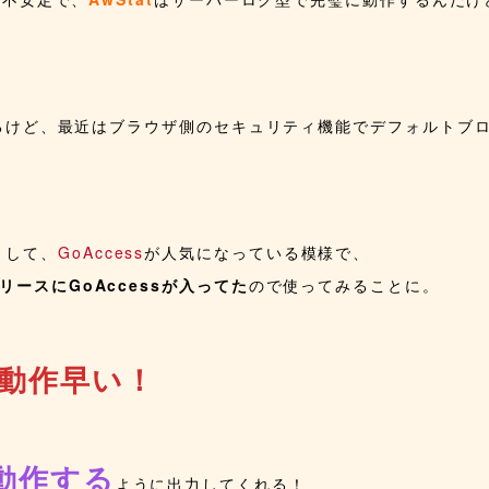
スとれるけど、最近はブラウザ側のセキュリティ機能でデフォルトブ
。
として、
GoAccess
が人気になっている模様で、
リリースにGoAccessが入ってた
ので使ってみることに。
動作早い！
動作する
ように出力してくれる！