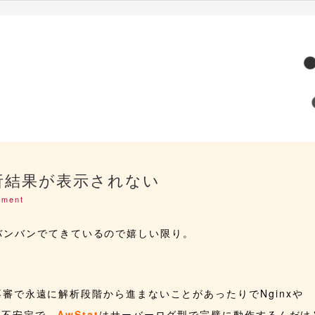
3で解析結果が表示されない
mment
バンバンでてきているので嬉しい限り。
審で永遠に解析段階から進まないことがあったりでNginxや
っと不安定で、
AwStat
はサーバーログ型で完璧に動作するんだけ