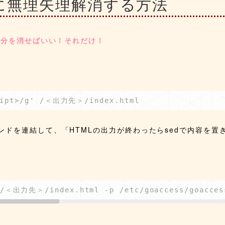
に無理矢理解消する方法
部分を消せばいい！それだけ！
cript>/g' /＜出力先＞/index.html
ンドを連結して、「HTMLの出力が終わったらsedで内容を置
＜出力先＞/index.html -p /etc/goaccess/goaccess