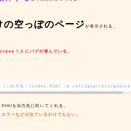
けの空っぽのページ
が表示される。
cess 1.3 にバグが潜んでいる
。
 /＜出力先＞/index.html -p /etc/goaccess/goacce
.htmlを出力先に吐いてくれる。
スエラーなどが出ているわけでもない
。