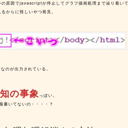
原因でjavascriptが停止してグラフ描画処理まで辿り着い
見るからに怪しいやつ発見。
に変なのが出力されている。
既知の事象
っぽい。
情報書いてないの・・・・？