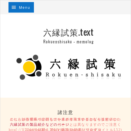
Menu
六縁試策.text
Rokuenshisaku – memolog
諸注意
こちらは技術系っぽいものを求めて飛来するコピペ技術者のために、Webサーバーのリソースが余っているからもったいないという理由で公開しているテキストログとなります。
六縁試策の製品紹介などのページ
とは異なりますのでご注意ください。
2014/11/25～2017/10/24の記事については、http[://]l52secondary[.]blog.fc2[.]com/ (ブログタイトルL52)にて公開していた過去ログになります。