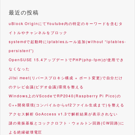
最近の投稿
uBlock OriginにてYoutube内の特定のキーワードを含むタ
イトルやチャンネルをブロック
systemdで起動時にiptablesルール追加(without “iptables-
persistent”)
OpenSUSE 15.4アップデートでPHP(php-fpm)が使用でき
なくなった
Jitsi meet(リバースプロキシ構成 + ポート変更)で自分だけ
のテレビ会議(ビデオ会議)環境を整える
Windows上のVScodeでRP2040(Raspberry Pi Pico)の
C++開発環境(コンパイルからuf2ファイル生成まで)を整える
アクセス解析 GoAccess v1.3で解析結果が表示されない
謎の発振基板とコッククロフト・ウォルトン回路(CW回路)に
よる絶縁破壊電圧