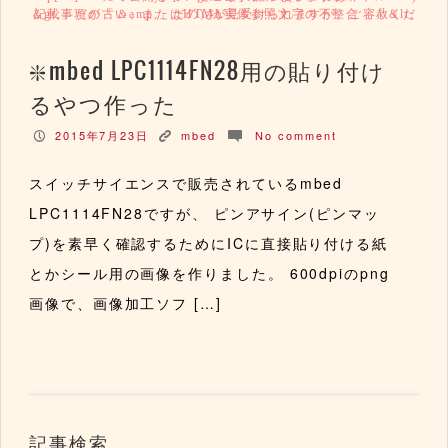
記載事項が古い、またはHTML実体参照文字の不整合（「＆lt; ＆gt;」だの「＆amp;」だの）が見受けられますが、ご容赦ください。
mbed LPC1114FN28用の貼り付け
るやつ作った
2015年7月23日
mbed
No comment
P
K
c
スイッチサイエンスで販売されているmbed
LPC1114FN28ですが、 ピンアサイン(ピンマッ
プ)を素早く確認するためにICに直接貼り付ける紙
とかシール用の画像を作りました。 600dpiのpng
画像で、画像加工ソフ […]
記事検索