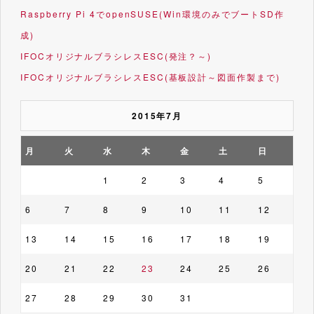
Raspberry Pi 4でopenSUSE(Win環境のみでブートSD作
成)
IFOCオリジナルブラシレスESC(発注？～)
IFOCオリジナルブラシレスESC(基板設計～図面作製まで)
2015年7月
月
火
水
木
金
土
日
1
2
3
4
5
6
7
8
9
10
11
12
13
14
15
16
17
18
19
20
21
22
23
24
25
26
27
28
29
30
31