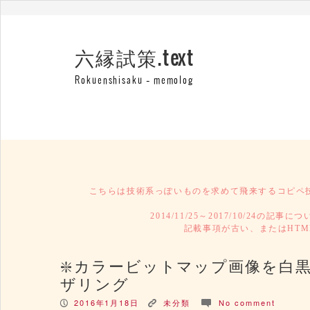
六縁試策.text
Rokuenshisaku – memolog
こちらは技術系っぽいものを求めて飛来するコピペ
2014/11/25～2017/10/24の記事に
記載事項が古い、またはHTML
カラービットマップ画像を白黒2値(1b
ザリング
2016年1月18日
未分類
No comment
P
K
c