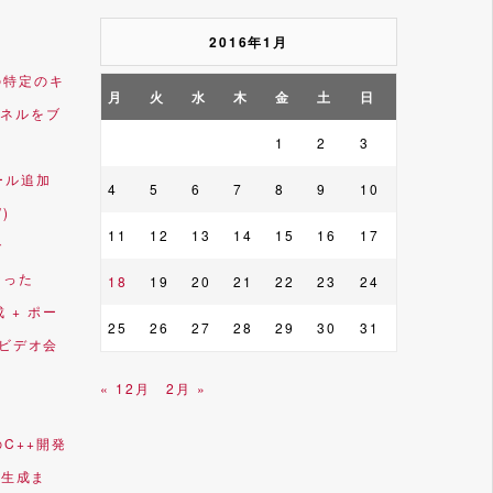
2016年1月
e内の特定のキ
月
火
水
木
金
土
日
ネルをブ
1
2
3
ルール追加
4
5
6
7
8
9
10
”)
11
12
13
14
15
16
17
で
なった
18
19
20
21
22
23
24
成 + ポー
25
26
27
28
29
30
31
(ビデオ会
« 12月
2月 »
)のC++開発
ル生成ま