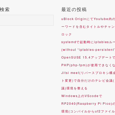
検索
最近の投稿
uBlock OriginにてYoutub
ーワードを含むタイトルやチャン
ロック
systemdで起動時にiptables
(without “iptables-persistent
OpenSUSE 15.4アップデート
PHP(php-fpm)が使用できなく
Jitsi meet(リバースプロキシ構
ト変更)で自分だけのテレビ会議
議)環境を整える
Windows上のVScodeで
RP2040(Raspberry Pi Pico
環境(コンパイルからuf2ファイ