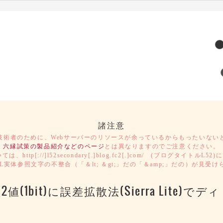
諸注意
技術者のために、Webサーバーのリソースが余っているからもったいない
六縁試策の製品紹介などのページ
とは異なりますのでご注意ください。
ついては、http[://]l52secondary[.]blog.fc2[.]com/ (ブログ
実体参照文字の不整合（「＆lt; ＆gt;」だの「＆amp;」だの）が見
it)に誤差拡散法(Sierra Lite)でディ