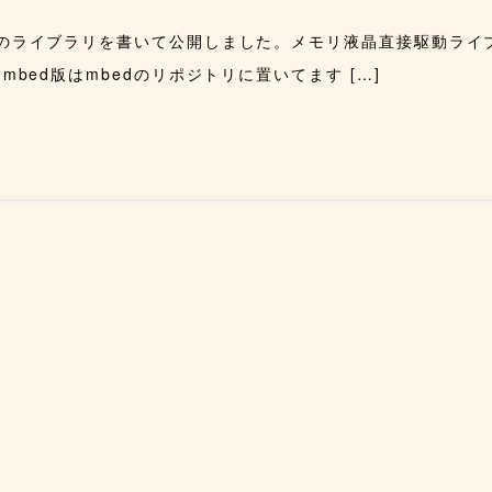
モリ液晶のライブラリを書いて公開しました。メモリ液晶直接駆動ライ
ますmbed版はmbedのリポジトリに置いてます […]