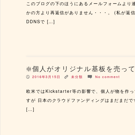
このブログの下のほうにあるメールフォームより
かの方より再返信がありません・・・。 (私が返
DDNSで […]
個人がオリジナル基板を売っ
2016年3月15日
未分類
No comment
P
K
c
欧米ではKickstarter等の影響で、個人が物
すが 日本のクラウドファンディングはまだまだで
[…]