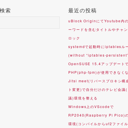
検索
最近の投稿
uBlock OriginにてYoutub
ーワードを含むタイトルやチャン
ロック
systemdで起動時にiptables
(without “iptables-persistent
OpenSUSE 15.4アップデート
PHP(php-fpm)が使用できなく
Jitsi meet(リバースプロキシ構
ト変更)で自分だけのテレビ会議
議)環境を整える
Windows上のVScodeで
RP2040(Raspberry Pi Pico
環境(コンパイルからuf2ファイ