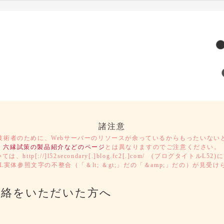
諸注意
技術者のために、Webサーバーのリソースが余っているからもったいない
六縁試策の製品紹介などのページ
とは異なりますのでご注意ください。
ついては、http[://]l52secondary[.]blog.fc2[.]com/ (ブログ
実体参照文字の不整合（「＆lt; ＆gt;」だの「＆amp;」だの）が見
連絡をいただいた方へ