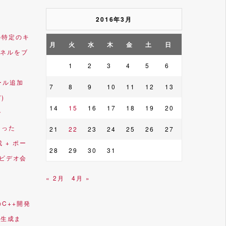
2016年3月
e内の特定のキ
月
火
水
木
金
土
日
ネルをブ
1
2
3
4
5
6
ルール追加
7
8
9
10
11
12
13
”)
14
15
16
17
18
19
20
で
なった
21
22
23
24
25
26
27
成 + ポー
28
29
30
31
(ビデオ会
« 2月
4月 »
)のC++開発
ル生成ま