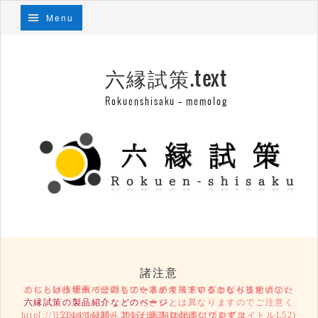
Menu
六縁試策.text
Rokuenshisaku – memolog
諸注意
こちらは技術系っぽいものを求めて飛来するコピペ技術者のために、Webサーバーのリソースが余っているからもったいないという理由で公開しているテキストログとなります。
六縁試策の製品紹介などのページ
とは異なりますのでご注意ください。
2014/11/25～2017/10/24の記事については、http[://]l52secondary[.]blog.fc2[.]com/ (ブログタイトルL52)にて公開していた過去ログになります。