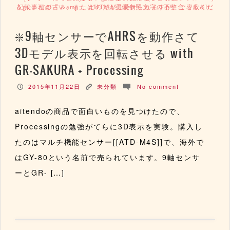
記載事項が古い、またはHTML実体参照文字の不整合（「＆lt; ＆gt;」だの「＆amp;」だの）が見受けられますが、ご容赦ください。
9軸センサーでAHRSを動作さて
3Dモデル表示を回転させる with
GR-SAKURA + Processing
2015年11月22日
未分類
No comment
P
K
c
aitendoの商品で面白いものを見つけたので、
Processingの勉強がてらに3D表示を実験。購入し
たのはマルチ機能センサー[[ATD-M4S]]で、海外で
はGY-80という名前で売られています。9軸センサ
ーとGR- […]