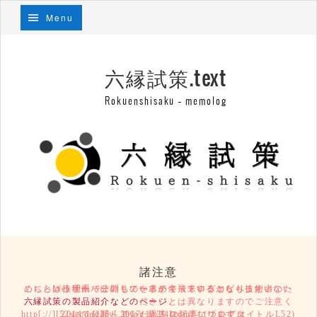
Menu
六縁試策.text
Rokuenshisaku – memolog
諸注意
こちらは技術系っぽいものを求めて飛来するコピペ技術者のために、Webサーバーのリソースが余っているからもったいないという理由で公開しているテキストログとなります。
六縁試策の製品紹介などのページ
とは異なりますのでご注意ください。
2014/11/25～2017/10/24の記事については、http[://]l52secondary[.]blog.fc2[.]com/ (ブログタイトルL52)にて公開していた過去ログになります。