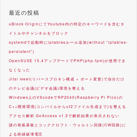
最近の投稿
uBlock OriginにてYoutube内の特定のキーワードを含むタ
イトルやチャンネルをブロック
systemdで起動時にiptablesルール追加(without “iptables-
persistent”)
OpenSUSE 15.4アップデートでPHP(php-fpm)が使用でき
なくなった
Jitsi meet(リバースプロキシ構成 + ポート変更)で自分だけ
のテレビ会議(ビデオ会議)環境を整える
Windows上のVScodeでRP2040(Raspberry Pi Pico)の
C++開発環境(コンパイルからuf2ファイル生成まで)を整える
アクセス解析 GoAccess v1.3で解析結果が表示されない
謎の発振基板とコッククロフト・ウォルトン回路(CW回路)に
よる絶縁破壊電圧