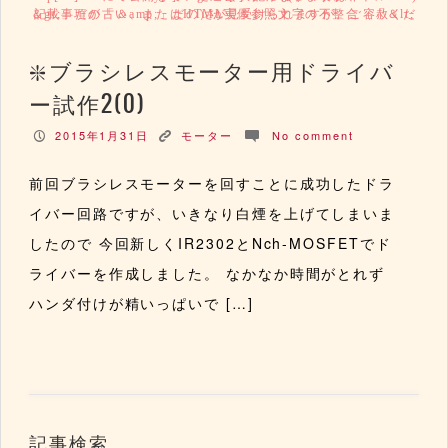
記載事項が古い、またはHTML実体参照文字の不整合（「＆lt; ＆gt;」だの「＆amp;」だの）が見受けられますが、ご容赦ください。
ブラシレスモーター用ドライバ
ー試作2(0)
2015年1月31日
モーター
No comment
P
K
c
前回ブラシレスモーターを回すことに成功したドラ
イバー回路ですが、いきなり白煙を上げてしまいま
したので 今回新しくIR2302とNch-MOSFETでド
ライバーを作成しました。 なかなか時間がとれず
ハンダ付けが精いっぱいで […]
記事検索