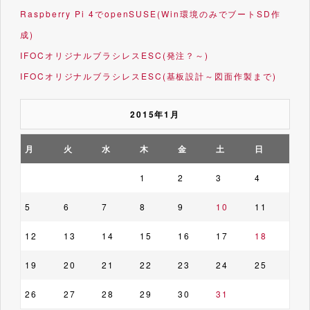
Raspberry Pi 4でopenSUSE(Win環境のみでブートSD作
成)
IFOCオリジナルブラシレスESC(発注？～)
IFOCオリジナルブラシレスESC(基板設計～図面作製まで)
2015年1月
月
火
水
木
金
土
日
1
2
3
4
5
6
7
8
9
10
11
12
13
14
15
16
17
18
19
20
21
22
23
24
25
26
27
28
29
30
31